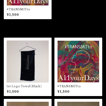
#TRANSMITto
¥1,500
その他の商品
1st Logo Towel（Black）
#TRANSMITto
¥1,500
¥1,500