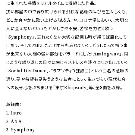
に生まれた感情をリアルタイムに凝縮した作品。
狭い部屋の中で繰り広げられる孤独な葛藤の叫びを生々しくも、
どこか爽やかに歌い上げる「A&A」や、コロナ渦において、大切な
人に会えないというもどかしさや不安、苦悩を力強く歌う
「Symphony」、忘れたくない大切な記憶も時が経てば風化して
しまう、そして風化したことすらも忘れていく、どうしたって抗う事
が出来ない人間の弱い部分をバラードにした「Analog.wav」、同
じような繰り返しの日々に生じるストレスを淡々と吐き出していく
「Social Dis Dance」、"ラプソディ"(狂詩曲)という曲名の意味の
通り、夢や希望も見失うような若者にとって生きづらい現代社会
への反骨心をぶちまける「東京Rhapsody」等、全8曲を収録。
収録曲：
1. Intro
2. A&A
3. Symphony