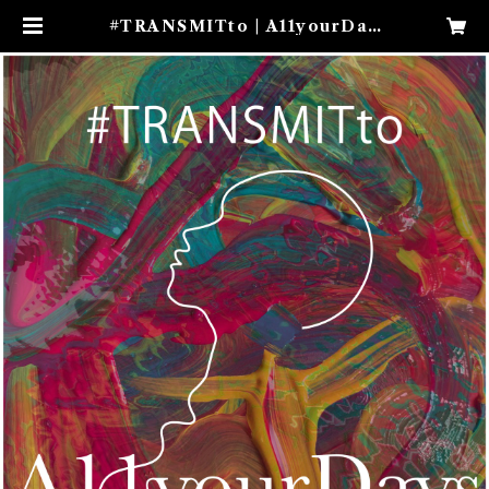
#TRANSMITto | A11yourDay
s ONLINE SHOP