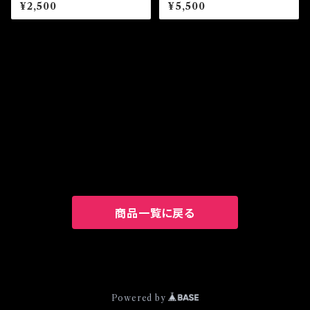
¥2,500
¥5,500
CATEGORY
CD
Album
Goods
商品一覧に戻る
© A11yourDays ONLINE SHOP
Powered by